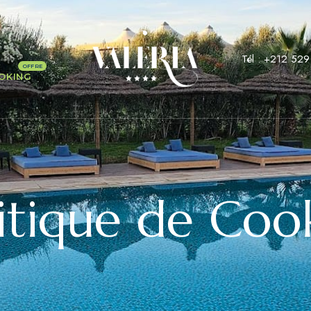
Tél :
+212 529
OKING
itique de Coo