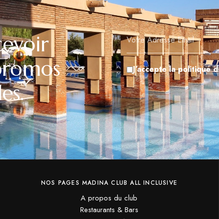
cevoir
 promos
J’accepte la politique d
es.
NOS PAGES MADINA CLUB ALL INCLUSIVE
A propos du club
Restaurants & Bars