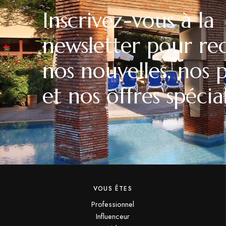
Inscrivez-vous à la
newsletter pour re
nos nouvelles, nos
et nos offres spécial
VOUS ÊTES
Professionnel
Influenceur