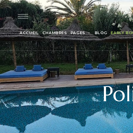
ACCUEIL
CHAMBRES
PAGES
BLOG
EARLY BO
Pol