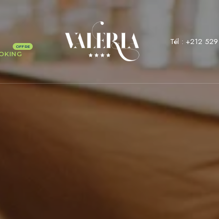
Tél :
+212 529
OKING