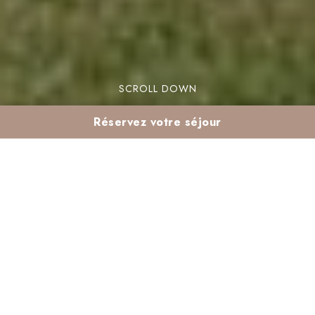
SCROLL DOWN
Réservez votre séjour
Les meilleures activités
plein air pour enfants
dans la Palmeraie
La Palmeraie est un endroit idéal pour des