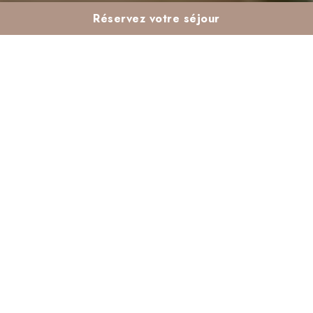
Réservez votre séjour
L’Authenticité
Marocaine : L’Artisanat
au Cœur de Votre
Séjour Valeria
Vouloir voyager, c’est souvent chercher à vivre
une expérience unique et mémorable. Chez
Valeria, nous croyons qu’un voyage réussi passe
par une immersion dans la culture locale. C’est