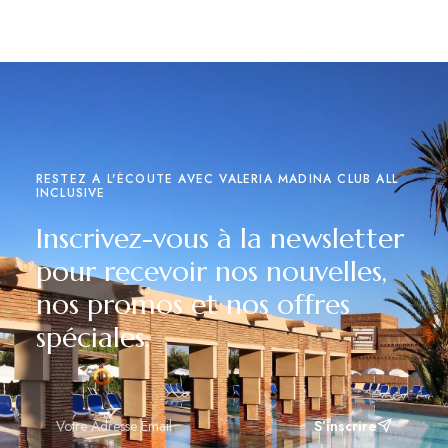
RESTEZ À L'ÉCOUTE AVEC VALERIA MADINA CLUB ALL
INCLUSIVE
Inscrivez-vous à la newsletter
pour recevoir nos nouvelles,
nos promos et nos offres
spéciales.
S’inscrire