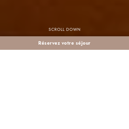
SCROLL DOWN
Réservez votre séjour
Cuisine de saison en
février au Valeria
Madina : que trouve-
t-on sur les buffets ?