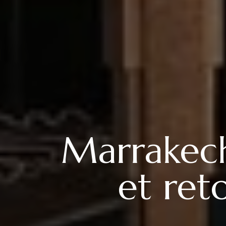
Marrakech 
et ret