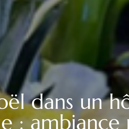
oël dans un hô
ie : ambiance