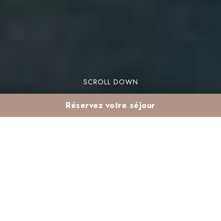
SCROLL DOWN
Réservez votre séjour
Marrakech en mars :
séjour all inclusive au
Club Madina