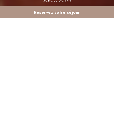
SCROLL DOWN
Réservez votre séjour
Visiter Marrakech en
automne : Le guide
ultime pour votre club
tout compris
L’automne est une saison magique pour
découvrir Marrakech. Loin de la chaleur estivale
et de la foule, la Ville Rouge révèle un visage
plus doux et authentique. Pour une expérience