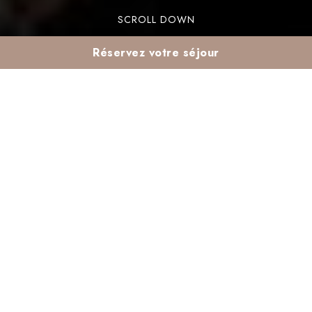
SCROLL DOWN
Réservez votre séjour
City break de février à
Marrakech : le combo
soleil + Palmeraie +
Valeria Madina
Un city break en février à Marrakech offre un
mélange parfait de soleil et d’exotisme. Avec
des températures douces, c’est l’endroit idéal