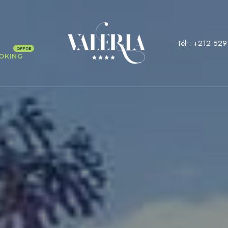
Tél :
+212 529
OKING