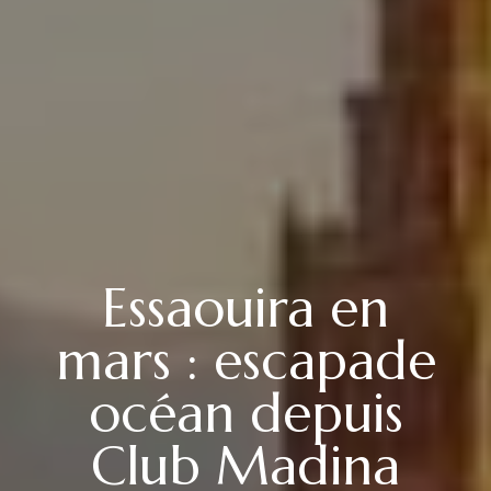
Essaouira en
mars : escapade
océan depuis
Club Madina