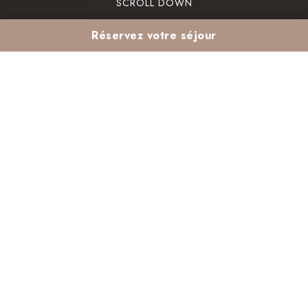
SCROLL DOWN
Réservez votre séjour
Médina de Marrakech
en mars : itinéraire à la
journée
La
médina Marrakech visite en mars
est une
expérience unique. Le mois de mars offre un
climat agréable, idéal pour explorer cette ville
pleine de vie. Les températures sont douces,
parfaites pour flâner dans les ruelles étroites et