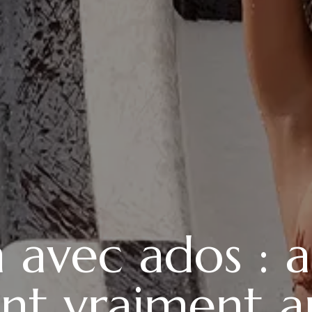
avec ados : ac
t vraiment a