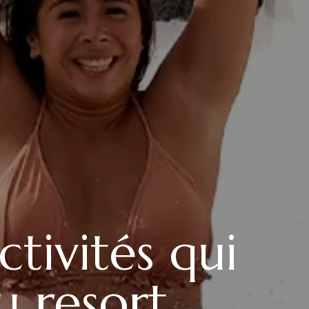
tivités qui
u resort