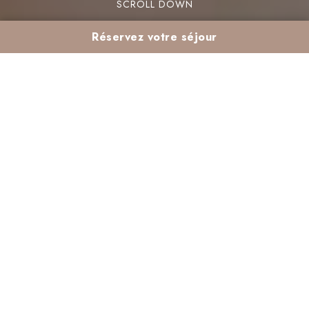
SCROLL DOWN
Réservez votre séjour
Spa à Marrakech en
avril : pause bien-être
au soleil
À Marrakech, le mois d’avril est parfait pour une
escapade relaxante. Le climat agréable, avec
des températures douces, invite à profiter d’un
spa à Marrakech en avril
. Les soins proposés
vous permettent de vous ressourcer tout en