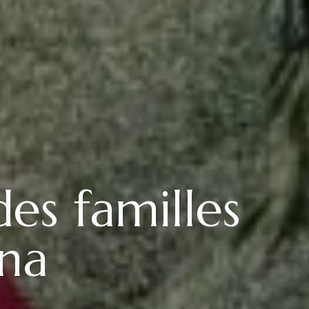
es familles
ina