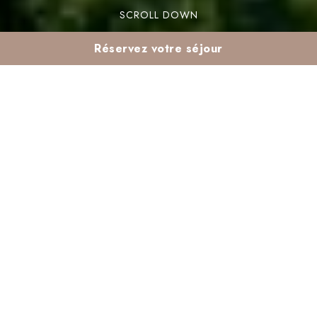
SCROLL DOWN
Réservez votre séjour
Les jardins de la
Palmeraie : un décor
unique au Valeria
Madina
Les jardins de la Palmeraie sont un véritable
joyau au Valeria Madina. Cet hôtel unique est
entouré par une nature luxuriante qui enchante