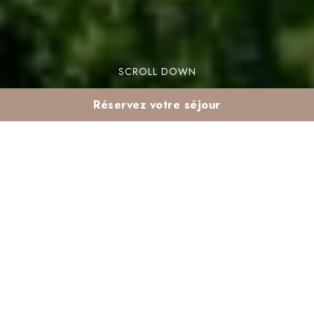
SCROLL DOWN
Réservez votre séjour
Séjour tout compris en
famille à Marrakech :
cap sur Madina
Pour un
s
éjour tout compris Marrakech
famille
, Madina est le choix parfait. Ce resort